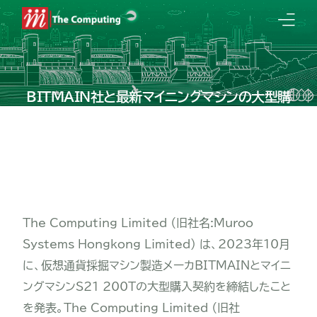
TOP
BITMAIN社と最新マイニングマシンの大型購
入契約を締結
COMPANY
TAKATA
2023年10月23日
TOPICS
ABOUT
PROJECTS
The Computing Limited （旧社名:Muroo
WORKS
Systems Hongkong Limited) は、2023年10月
TOPICS
に、仮想通貨採掘マシン製造メーカBITMAINとマイニ
ングマシンS21 200Tの大型購入契約を締結したこと
を発表。The Computing Limited （旧社